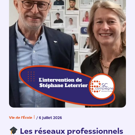
Vie de l'École
/ 6 juillet 2026
V
n
Les réseaux professionnels