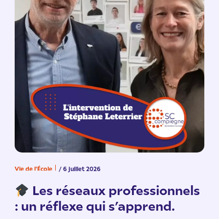
Vie de l'École
/ 6 juillet 2026
V
n
Les réseaux professionnels
: un réflexe qui s’apprend.