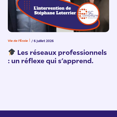
Vie de l'École
/ 6 juillet 2026
V
n
Les réseaux professionnels
: un réflexe qui s’apprend.