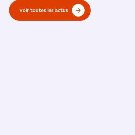
voir toutes les actus
Vie de l'École
/ 9 juillet 2026
91 % de réussite à l’examen
national du BTS !