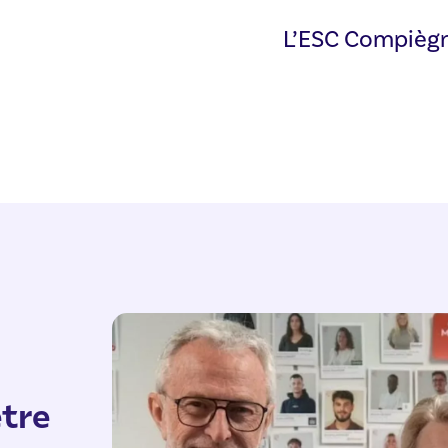
L’ESC Compiègn
tre