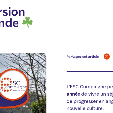
rsion
ande
Partagez cet article
L’ESC Compiègne pe
année
de vivre un sé
de progresser en an
nouvelle culture.