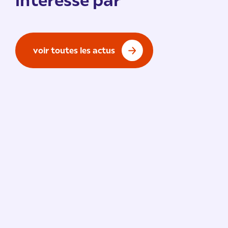
voir toutes les actus
Vie de l'École
/ 9 juillet 2026
91 % de réussite à l’examen
national du BTS !