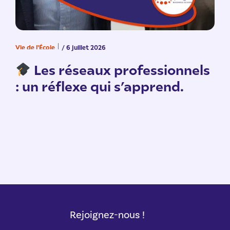
Vie de l'École
/ 6 juillet 2026
V
n
Les réseaux professionnels
: un réflexe qui s’apprend.
Rejoignez-nous !