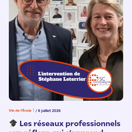
Vie de l'École
/ 6 juillet 2026
V
n
Les réseaux professionnels