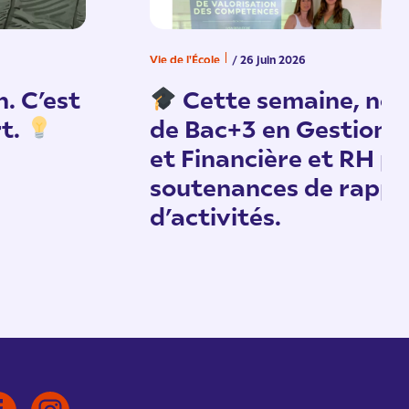
Vie de l'École
/ 26 juin 2026
n. C’est
Cette semaine, nos
rt.
de Bac+3 en Gestion 
et Financière et RH pa
soutenances de rappo
d’activités.