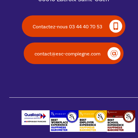
Contactez-nous 03 44 40 70 53
contact@esc-compiegne.com