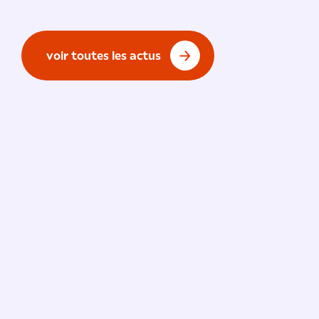
voir toutes les actus
Vie de l'École
/ 9 juillet 2026
91 % de réussite à l’examen
national du BTS !