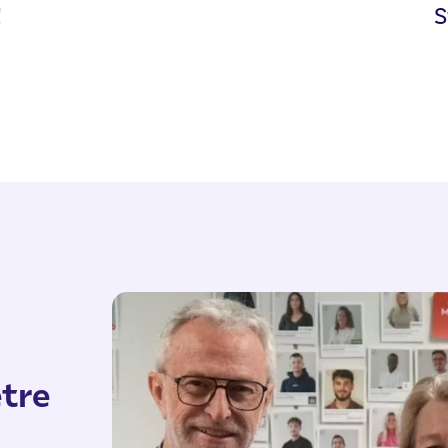
!
S
tre