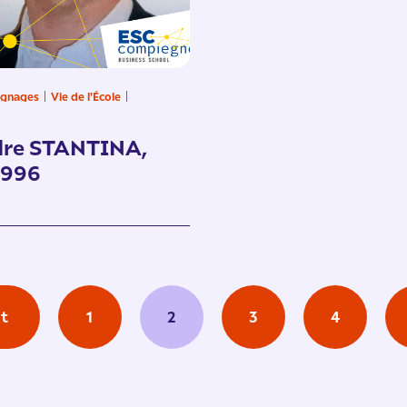
gnages
Vie de l'École
dre STANTINA,
1996
t
1
2
3
4