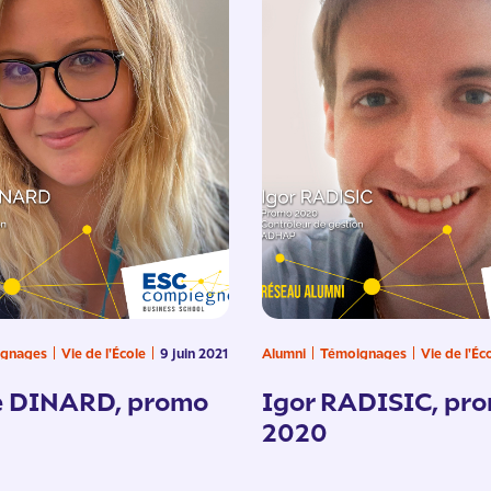
gnages
Vie de l'École
9 juin 2021
Alumni
Témoignages
Vie de l'Éc
e DINARD, promo
Igor RADISIC, pr
2020