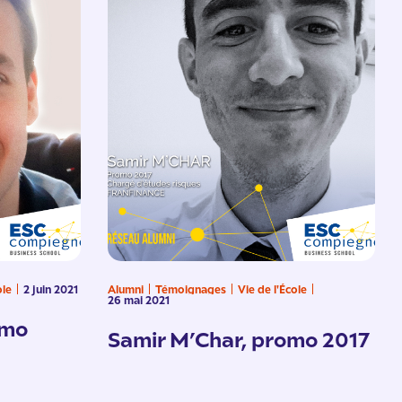
ole
2 juin 2021
Alumni
Témoignages
Vie de l'École
26 mai 2021
omo
Samir M’Char, promo 2017