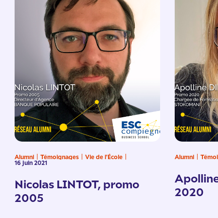
Alumni
Témoignages
Vie de l'École
Alumni
Témoi
16 juin 2021
Apollin
Nicolas LINTOT, promo
2020
2005