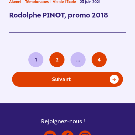
Alumni
Témoignages
Vie de l'École
23 juin 2021
Rodolphe PINOT, promo 2018
Pagination
1
2
…
4
des
publications
Suivant
Rejoignez-nous !