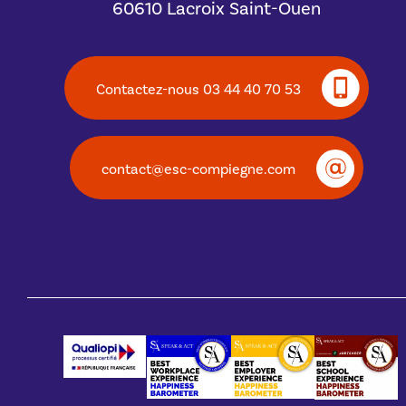
60610 Lacroix Saint-Ouen
Contactez-nous 03 44 40 70 53
contact@esc-compiegne.com